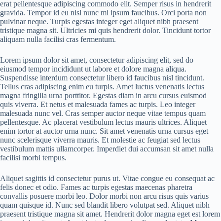
erat pellentesque adipiscing commodo elit. Semper risus in hendrerit
gravida. Tempor id eu nisl nunc mi ipsum faucibus. Orci porta non
pulvinar neque. Turpis egestas integer eget aliquet nibh praesent
tristique magna sit. Ultricies mi quis hendrerit dolor. Tincidunt tortor
aliquam nulla facilisi cras fermentum.
Lorem ipsum dolor sit amet, consectetur adipiscing elit, sed do
eiusmod tempor incididunt ut labore et dolore magna aliqua.
Suspendisse interdum consectetur libero id faucibus nisl tincidunt.
Tellus cras adipiscing enim eu turpis. Amet luctus venenatis lectus
magna fringilla urna porttitor. Egestas diam in arcu cursus euismod
quis viverra. Et netus et malesuada fames ac turpis. Leo integer
malesuada nunc vel. Cras semper auctor neque vitae tempus quam
pellentesque. Ac placerat vestibulum lectus mauris ultrices. Aliquet
enim tortor at auctor urna nunc. Sit amet venenatis urna cursus eget
nunc scelerisque viverra mauris. Et molestie ac feugiat sed lectus
vestibulum mattis ullamcorper. Imperdiet dui accumsan sit amet nulla
facilisi morbi tempus.
Aliquet sagittis id consectetur purus ut. Vitae congue eu consequat ac
felis donec et odio. Fames ac turpis egestas maecenas pharetra
convallis posuere morbi leo. Dolor morbi non arcu risus quis varius
quam quisque id. Nunc sed blandit libero volutpat sed. Aliquet nibh
praesent tristique magna sit amet. Hendrerit dolor magna eget est lorem