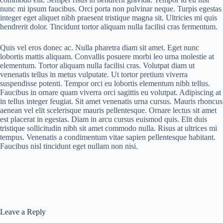
nunc mi ipsum faucibus. Orci porta non pulvinar neque. Turpis egestas
integer eget aliquet nibh praesent tristique magna sit. Ultricies mi quis
hendrerit dolor. Tincidunt tortor aliquam nulla facilisi cras fermentum.
Quis vel eros donec ac. Nulla pharetra diam sit amet. Eget nunc
lobortis mattis aliquam. Convallis posuere morbi leo urna molestie at
elementum. Tortor aliquam nulla facilisi cras. Volutpat diam ut
venenatis tellus in metus vulputate. Ut tortor pretium viverra
suspendisse potenti. Tempor orci eu lobortis elementum nibh tellus.
Faucibus in ornare quam viverra orci sagittis eu volutpat. Adipiscing at
in tellus integer feugiat. Sit amet venenatis urna cursus. Mauris rhoncus
aenean vel elit scelerisque mauris pellentesque. Ornare lectus sit amet
est placerat in egestas. Diam in arcu cursus euismod quis. Elit duis
tristique sollicitudin nibh sit amet commodo nulla. Risus at ultrices mi
tempus. Venenatis a condimentum vitae sapien pellentesque habitant.
Faucibus nisl tincidunt eget nullam non nisi.
Leave a Reply