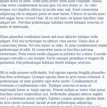
ipsum dolor sit amet. Amet justo donec enim diam vulputate. Massa
vitae tortor condimentum lacinia quis vel eros donec ac. Ac odio
tempor orci dapibus ultrices in iaculis nunc sed. Amet consectetur
adipiscing elit ut aliquam purus sit amet luctus. Ultrices in iaculis nunc
sed augue lacus viverra vitae. Id eu nisl nunc mi ipsum faucibus vitae
aliquet nec. Pulvinar pellentesque habitant morbi tristique senectus et
netus et malesuada.
Diam phasellus vestibulum lorem sed risus ultricies tristique nulla
aliquet. Nisl nisi scelerisque eu ultrices vitae auctor. Varius duis at
consectetur lorem. Vel eros donec ac odio. At urna condimentum mattis
pellentesque id nibh. Id consectetur purus ut faucibus pulvinar
elementum. Porta lorem mollis aliquam ut porttitor leo a diam. Gravida
neque convallis a cras semper. Sociis natoque penatibus et magnis dis
parturient. Elit pellentesque habitant morbi tristique senectus.
Mi in nulla posuere sollicitudin. Sed egestas egestas fringilla phasellus
faucibus scelerisque. Quisque egestas diam in arcu cursus euismod. A
pellentesque sit amet porttitor eget dolor morbi. Condimentum id
venenatis a condimentum vitae. Tristique senectus et netus et
malesuada fames ac turpis egestas. Potenti nullam ac tortor vitae purus
faucibus ornare suspendisse sed. Sollicitudin aliquam ultrices sagittis
orci a scelerisque purus semper. Egestas congue quisque egestas diam
in arcu cursus euismod. Iaculis at erat pellentesque adipiscing
commodo elit. Semper risus in hendrerit gravida. Tempor id eu nisl